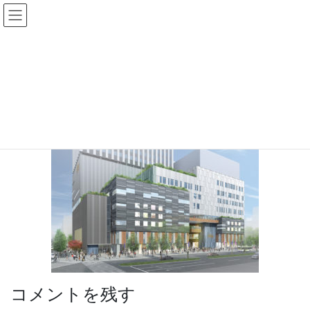
コ
ナ
ン
ビ
テ
ゲ
ン
ー
image5
ツ
シ
へ
ョ
ス
ン
HOME
トップページ
image5
キ
に
ッ
移
プ
動
コメントを残す